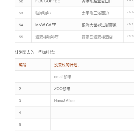
52
FOX COFFEE
香港东路亚麦山庄
****
53
独崖咖啡
太平角三浴西边
****
54
M&W CAFE
银海大世界过街廊道
****
55
涵碧楼咖啡厅
薛家岛涵碧楼酒店
****
计划要去的一些咖啡馆：
编号
没去过的计划：
1
email咖啡
2
ZOO咖啡
3
Hana&Alice
4
5