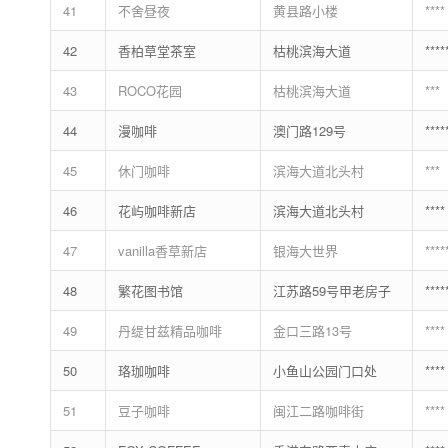
41
不舍昼夜
黄县路小楼
****
42
香柏草堂茶室
枯桃滨海大道
****
43
ROCO花园
枯桃滨海大道
***
44
漫咖啡
澳门路129号
****
45
休门咖啡
滨海大道北头村
***
46
花屿咖啡新店
滨海大道北头村
****
47
vanilla香草新店
银海大世界
****
48
繁花图书馆
江苏路59号甲老房子
****
49
丹缇甘兹精品咖啡
金口三路13号
****
50
珞珈咖啡
小鱼山公园门口处
****
51
豆子咖啡
闽江二路咖啡街
****