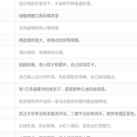
拍过电影的老房子，大家称作转角遇到爱。
*
绿植锦鲤江南风格茶室
多肉植物特色小咖啡馆
*
两层面积很大，有韩式肉饼等简餐。
简约装修，有咖啡培训课。
田园风格，有小院子和壁炉，自己烘培豆子。
*
自己精心设计的环境，色彩搭配非常棒，自己烘培糕点。
*
有1万多册藏书的老房子，感受那种久违的阅读感。
获奖咖啡师开设的一家法式装修风格的精品咖啡馆。
武汉大学青岛校友集资开设，二楼平台别有洞天，观赏老城区景色
红绿色调，色彩鲜艳，木栏小隔间，各色台灯和壁灯。