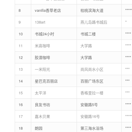
8
vanilla香草老店
枯桃滨海大道
****
9
138art
燕儿岛路书城后
*
10
书城24小时
书城二楼
****
11
米高咖啡
大学路
****
12
胶澳咖啡
大学路
****
13
一米阳光
尚风尚水小区
***
14
星巴克百丽店
百丽广场东区
***
15
太平洋
香格里拉一楼
***
16
良友书坊
安徽路5号
****
17
嘉木贝果
安徽路16号
****
18
朗园
第三海水浴场
****