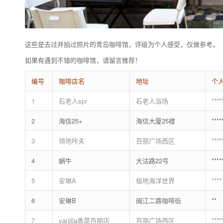
这些是去过并拍过照片的青岛咖啡馆，评级为个人感受，仅做参考。
如果有遇到不错的咖啡馆，请留言推荐！
编号
咖啡店名
地址
个
1
石老人spr
石老人浴场
****
2
海信25+
海信大厦25楼
****
3
领地咔夫
百丽广场西区
****
4
蜗牛
大沽路22号
****
5
安琳A
极地海洋世界
****
6
安琳B
闽江二路咖啡街
**
7
vanilla香草百丽店
百丽广场西区
****