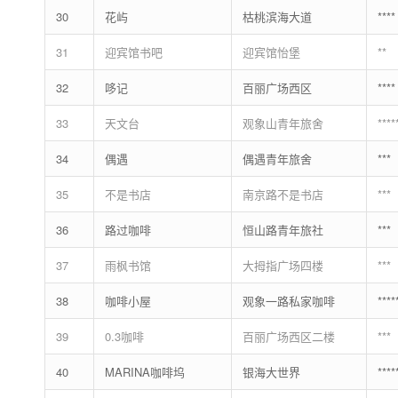
30
花屿
枯桃滨海大道
****
31
迎宾馆书吧
迎宾馆怡堡
**
32
哆记
百丽广场西区
****
33
天文台
观象山青年旅舍
****
34
偶遇
偶遇青年旅舍
***
35
不是书店
南京路不是书店
***
36
路过咖啡
恒山路青年旅社
***
37
雨枫书馆
大拇指广场四楼
***
38
咖啡小屋
观象一路私家咖啡
****
39
0.3咖啡
百丽广场西区二楼
***
40
MARINA咖啡坞
银海大世界
****