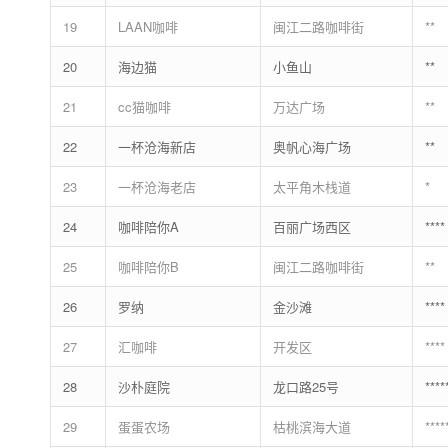
19
LAAN咖啡
闽江二路咖啡街
**
20
海边猫
小鱼山
**
21
cc猫咖啡
万达广场
**
22
一杯沧海新店
奥帆心海广场
**
23
一杯沧海老店
太平角木栈道
*
24
咖啡陪你A
百丽广场西区
****
25
咖啡陪你B
闽江二路咖啡街
**
26
罗纳
金沙滩
****
27
汇咖啡
开发区
****
28
沙朴庭院
龙口路25号
****
29
蛋蛋农场
枯桃滨海大道
****