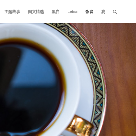
主题故事
图文精选
黑白
Leica
杂谈
我