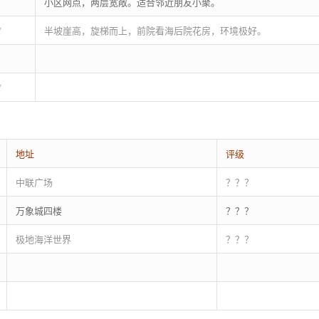
小区网点，两层宽敞。适合邻近朋友小聚。
*
半坡崖高，旋梯而上，前院看海后院花房，环境极好。
*
地址
评级
中联广场
？？？
万象城四楼
？？？
极地海洋世界
？？？