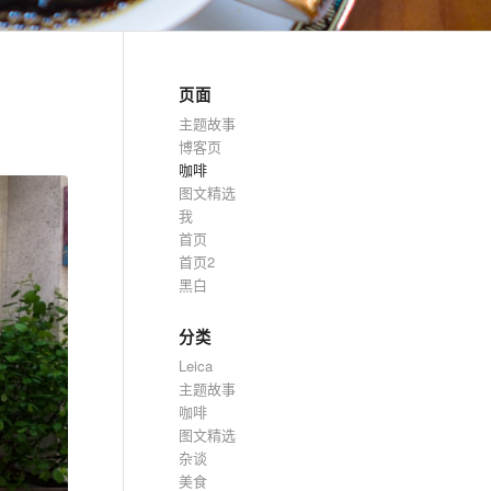
页面
主题故事
博客页
咖啡
图文精选
我
首页
首页2
黑白
分类
Leica
主题故事
咖啡
图文精选
杂谈
美食