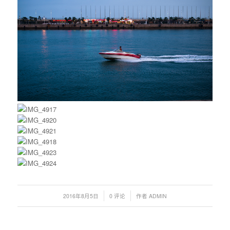
/
/
2016年8月5日
0 评论
作者
ADMIN