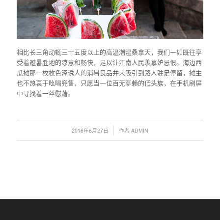
相比长三角动辄三十五度以上的高温潮湿桑拿天，我们一如既往享
受着避暑胜地的凉意和畅快，足以让江南人民羡慕妒忌恨。海边西
瓜摊那一枚枚色泽诱人的消暑良品并未吸引到路人驻足停留，摊主
也不热衷于吆喝兜售，只愿当一位百无聊赖的低头族，在手机刷屏
中寻找着一丝慰藉。
/
2016年6月27日
作者
ADMIN