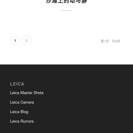
沙滩上的动与静
2
1
第1页 - 共2页
LEICA
Leica Master Shots
Leica Camera
Leica Blog
Leica Rumors