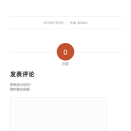
/
2016年7月4日
作者
ADMIN
0
回复
发表评论
想参加讨论吗?
随时做出贡献!