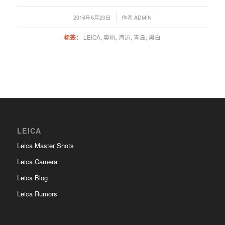
/
2016年6月20日
作者
ADMIN
标签：
LEICA
,
奥帆
,
海边
,
青岛
,
黑白
LEICA
Leica Master Shots
Leica Camera
Leica Blog
Leica Rumors