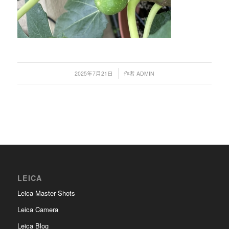
/
2025年7月21日
作者
ADMIN
LEICA
Leica Master Shots
Leica Camera
Leica Blog