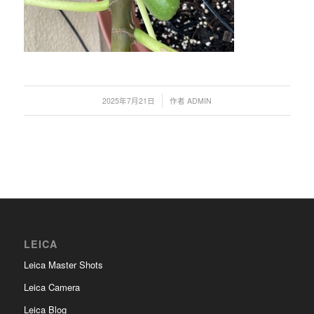
/
2025年7月21日
作者
ADMIN
LEICA
Leica Master Shots
Leica Camera
Leica Blog