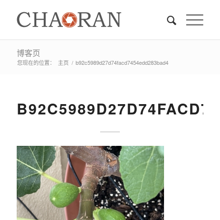
博客页
您现在的位置：
主页
/
b92c5989d27d74facd7454edd283bad4
B92C5989D27D74FACD7