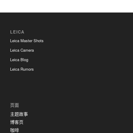
LEICA
Leica Master Shots
Leica Camera
Leica Blog
Leica Rumors
页面
主题故事
博客页
咖啡